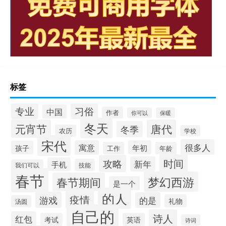
标签
专业
习俗
中国
作者
你可以
保暖
冬天
元宵节
唐代
冬季
农历
学校
宋代
很多人
寓意
年初
孩子
工作
年龄
时间
攻略
新年
手机
技能
我们可以
春节
梦幻西游
春节期间
是一个
的人
疫情
游戏
的是
礼物
汤圆
自己的
诗人
红包
考试
英语
诗词