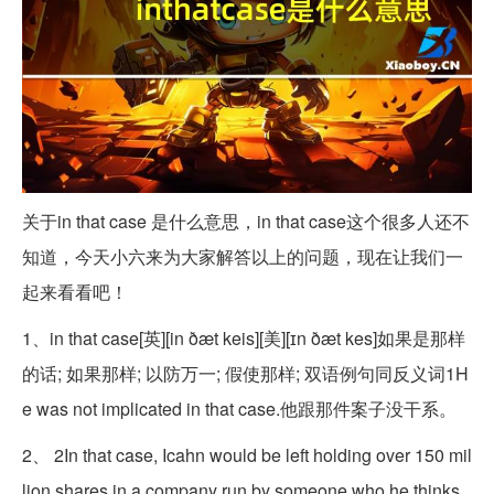
关于in that case 是什么意思，in that case这个很多人还不
知道，今天小六来为大家解答以上的问题，现在让我们一
起来看看吧！
1、in that case[英][in ðæt keis][美][ɪn ðæt kes]如果是那样
的话; 如果那样; 以防万一; 假使那样; 双语例句同反义词1H
e was not implicated in that case.他跟那件案子没干系。
2、 2In that case, Icahn would be left holding over 150 mil
lion shares in a company run by someone who he thinks