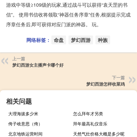
游戏中等级≥109级的玩家,通过战斗可以获得“袁天罡的书
信”。 使用书信收将领取“神器任务序章”任务,根据提示完成
序章任务后,即可获得对应门派的神器。 玩。
网络标签：
命盘
梦幻西游
种族
上一篇
梦幻西游女主播声卡哪个好
下一篇
梦幻西游怎样收菜鸡
相关问题
大理海拔多少米
怎么拜年才另类
侉子啥意思（侉）
拜年最高礼仪音乐
北京地铁运营时间
天然气灶价格大概是多少呢