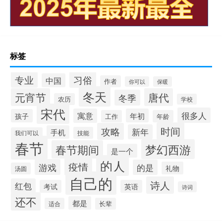
标签
专业
习俗
中国
作者
你可以
保暖
冬天
元宵节
唐代
冬季
农历
学校
宋代
很多人
寓意
年初
孩子
工作
年龄
时间
攻略
新年
手机
技能
我们可以
春节
梦幻西游
春节期间
是一个
的人
疫情
游戏
的是
礼物
汤圆
自己的
诗人
红包
考试
英语
诗词
还不
都是
适合
长辈