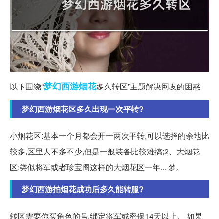
梦幻西游
烟花
以下围绕“
多久转区”主题解决网友的困惑
梦幻西游烟花区多久出现一次平转?
小烟花区:基本一个月都会开一两次平转,可以选择的余地比
较多,区里人不多不少,但是一般装备比较难搞;2、大烟花
区:类似将军或者珍宝阁这样的大烟花区一年... 梦。
梦幻西游拍烟花成功后多久能转服?
转区需要你买角色的号,绑定将军或密保14天以上。 如果