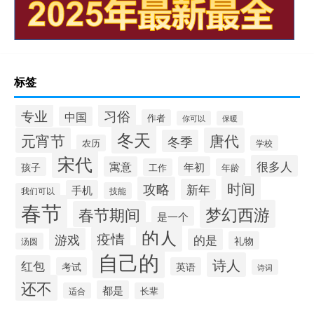
标签
专业
习俗
中国
作者
你可以
保暖
冬天
元宵节
唐代
冬季
农历
学校
宋代
很多人
寓意
年初
孩子
工作
年龄
时间
攻略
新年
手机
技能
我们可以
春节
梦幻西游
春节期间
是一个
的人
疫情
游戏
的是
礼物
汤圆
自己的
诗人
红包
考试
英语
诗词
还不
都是
适合
长辈