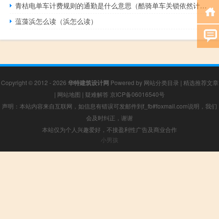
青桔电单车计费规则的通勤是什么意思（酷骑单车关锁依然计费）
蕰藻浜怎么读（浜怎么读）
Copyright © 2012 - 2026
华特建筑设计网
Powered by
网站分类目录
|
精选推荐文章
|
网站地图
|
疑难解答
京ICP备06016540号
声明：本站内容来自互联网，如信息有错误可发邮件到f_fb#foxmail.com说明，我们
会及时纠正，谢谢
本站仅为个人兴趣爱好，不接盈利性广告及商业合作
小男孩