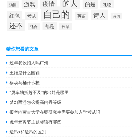
的人
疫情
游戏
的是
礼物
汤圆
自己的
诗人
红包
考试
英语
诗词
还不
都是
适合
长辈
猜你想看的文章
过年餐饮招人吗广州
王姬是什么国籍
移动马桶什么梗
“属车轴折趁不及”的出处是哪里
梦幻西游怎么提高内丹等级
报考内蒙古大学在职研究生需要参加入学考试吗
虎年元宵节主题标语有哪些
途昂x和途昂的区别