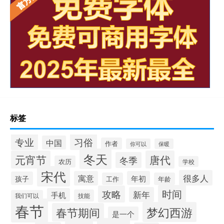
标签
专业
习俗
中国
作者
你可以
保暖
冬天
元宵节
唐代
冬季
农历
学校
宋代
很多人
寓意
年初
孩子
工作
年龄
时间
攻略
新年
手机
技能
我们可以
春节
梦幻西游
春节期间
是一个