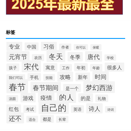
标签
专业
习俗
中国
作者
你可以
保暖
冬天
元宵节
唐代
冬季
农历
学校
宋代
很多人
寓意
年初
孩子
工作
年龄
时间
攻略
新年
手机
技能
我们可以
春节
梦幻西游
春节期间
是一个
的人
疫情
游戏
的是
礼物
汤圆
自己的
诗人
红包
考试
英语
诗词
还不
都是
适合
长辈