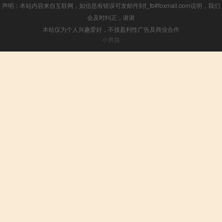
声明：本站内容来自互联网，如信息有错误可发邮件到f_fb#foxmail.com说明，我们
会及时纠正，谢谢
本站仅为个人兴趣爱好，不接盈利性广告及商业合作
小男孩