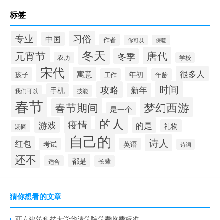
标签
专业
习俗
中国
作者
你可以
保暖
冬天
元宵节
唐代
冬季
农历
学校
宋代
很多人
寓意
年初
孩子
工作
年龄
时间
攻略
新年
手机
技能
我们可以
春节
梦幻西游
春节期间
是一个
的人
疫情
游戏
的是
礼物
汤圆
自己的
诗人
红包
考试
英语
诗词
还不
都是
适合
长辈
猜你想看的文章
西安建筑科技大学华清学院学费收费标准