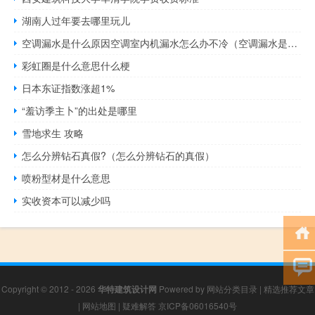
湖南人过年要去哪里玩儿
空调漏水是什么原因空调室内机漏水怎么办不冷（空调漏水是什么原因空调室内机漏水）
彩虹圈是什么意思什么梗
日本东证指数涨超1%
“羞访季主卜”的出处是哪里
雪地求生 攻略
怎么分辨钻石真假?（怎么分辨钻石的真假）
喷粉型材是什么意思
实收资本可以减少吗
Copyright © 2012 - 2026
华特建筑设计网
Powered by
网站分类目录
|
精选推荐文章
|
网站地图
|
疑难解答
京ICP备06016540号