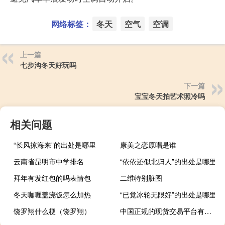
网络标签：
冬天
空气
空调
上一篇
七步沟冬天好玩吗
下一篇
宝宝冬天拍艺术照冷吗
相关问题
“长风掠海来”的出处是哪里
康美之恋原唱是谁
云南省昆明市中学排名
“依依还似北归人”的出处是哪里
拜年有发红包的吗表情包
二维特别脏图
冬天咖喱盖浇饭怎么加热
“已觉冰轮无限好”的出处是哪里
饶罗翔什么梗（饶罗翔）
中国正规的现货交易平台有哪些