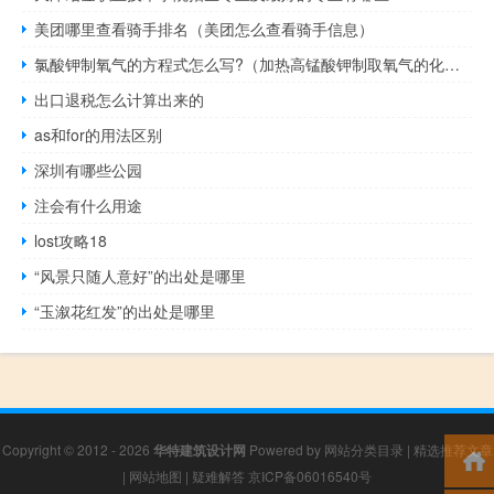
美团哪里查看骑手排名（美团怎么查看骑手信息）
氯酸钾制氧气的方程式怎么写?（加热高锰酸钾制取氧气的化学方程式）
出口退税怎么计算出来的
as和for的用法区别
深圳有哪些公园
注会有什么用途
lost攻略18
“风景只随人意好”的出处是哪里
“玉溆花红发”的出处是哪里
Copyright © 2012 - 2026
华特建筑设计网
Powered by
网站分类目录
|
精选推荐文章
|
网站地图
|
疑难解答
京ICP备06016540号