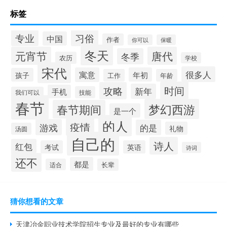
标签
专业
习俗
中国
作者
你可以
保暖
冬天
元宵节
唐代
冬季
农历
学校
宋代
很多人
寓意
年初
孩子
工作
年龄
时间
攻略
新年
手机
技能
我们可以
春节
梦幻西游
春节期间
是一个
的人
疫情
游戏
的是
礼物
汤圆
自己的
诗人
红包
考试
英语
诗词
还不
都是
适合
长辈
猜你想看的文章
天津冶金职业技术学院招生专业及最好的专业有哪些