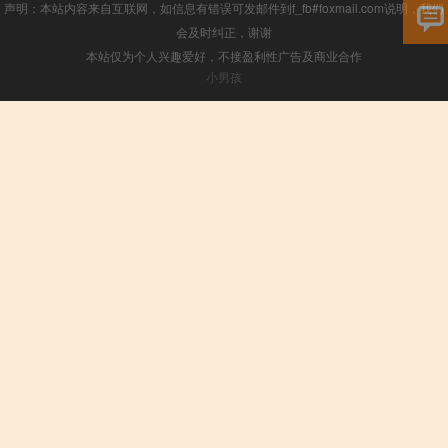
声明：本站内容来自互联网，如信息有错误可发邮件到f_fb#foxmail.com说明，我们
会及时纠正，谢谢
本站仅为个人兴趣爱好，不接盈利性广告及商业合作
小男孩