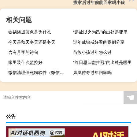
搬家后过年前能回家吗小孩
相关问题
铁锅烧成蓝色是为什么
“是故以之为己”的出处是哪里
今天是秋天冬天还是冬天
过年戴钻戒好看的案例分享
含有月字的诗句
苗族小孩过年怎么过
家里装什么监控好
“终日思归盍挂冠”的出处是哪里
微信清理僵死粉软件（微信清理死粉软件）
凤凰传奇过年回家吗
☚
公告