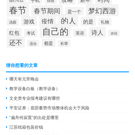
技能
我们可以
春节
梦幻西游
春节期间
是一个
的人
疫情
游戏
的是
礼物
汤圆
自己的
诗人
红包
考试
英语
诗词
还不
都是
适合
长辈
猜你想看的文章
哪天有元宵晚会
教学设备白板（教学设备）
文史类专业报考建议有哪些
平安证券：底部蓄势市场整体机会大于风险
“扁舟何寂寞”的出处是哪里
江苏纸箱包装价钱