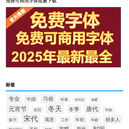
免费可商用字体批量下载
标签
专业
习俗
中国
作者
你可以
保暖
冬天
元宵节
唐代
冬季
农历
学校
宋代
很多人
寓意
年初
孩子
工作
年龄
时间
攻略
新年
手机