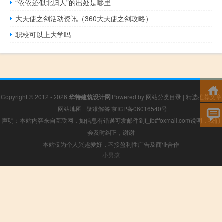
“依依还似北归人”的出处是哪里
大天使之剑活动资讯（360大天使之剑攻略）
职校可以上大学吗
Copyright © 2012 - 2026
华特建筑设计网
Powered by
网站分类目录
|
精选推荐文章
|
网站地图
|
疑难解答
京ICP备06016540号
声明：本站内容来自互联网，如信息有错误可发邮件到f_fb#foxmail.com说明，我们
会及时纠正，谢谢
本站仅为个人兴趣爱好，不接盈利性广告及商业合作
小男孩