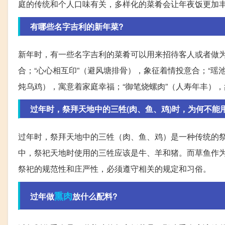
庭的传统和个人口味有关，多样化的菜肴会让年夜饭更加
有哪些名字吉利的新年菜?
新年时，有一些名字吉利的菜肴可以用来招待客人或者做为
合；“心心相互印”（避风塘排骨），象征着情投意合；“瑶
炖乌鸡），寓意着家庭幸福；“御笔烧螺肉”（人寿年丰）
过年时，祭拜天地中的三牲(肉、鱼、鸡)时，为何不能
过年时，祭拜天地中的三牲（肉、鱼、鸡）是一种传统的
中，祭祀天地时使用的三牲应该是牛、羊和猪。而草鱼作
祭祀的规范性和庄严性，必须遵守相关的规定和习俗。
熏肉
过年做
放什么配料?