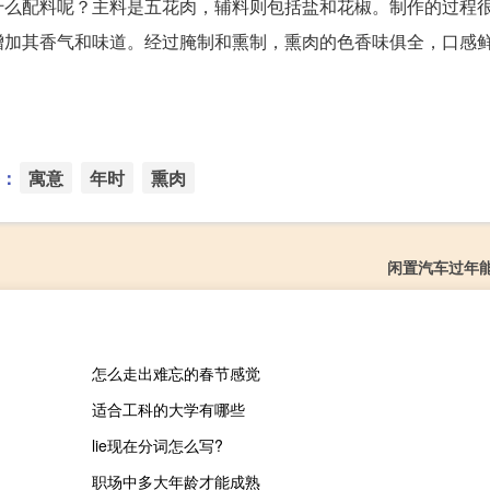
什么配料呢？主料是五花肉，辅料则包括盐和花椒。制作的过程
增加其香气和味道。经过腌制和熏制，熏肉的色香味俱全，口感
：
寓意
年时
熏肉
闲置汽车过年
怎么走出难忘的春节感觉
适合工科的大学有哪些
lie现在分词怎么写?
职场中多大年龄才能成熟