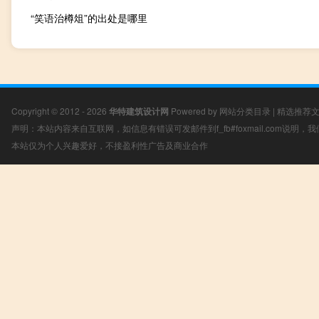
“笑语治樽俎”的出处是哪里
Copyright © 2012 - 2026
华特建筑设计网
Powered by
网站分类目录
|
精选推荐
声明：本站内容来自互联网，如信息有错误可发邮件到f_fb#foxmail.com说明
本站仅为个人兴趣爱好，不接盈利性广告及商业合作