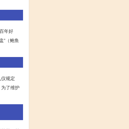
百年好
盅”（鲍鱼
礼仪规定
，为了维护