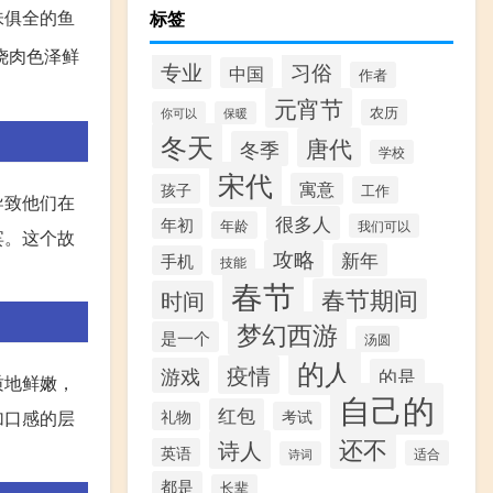
味俱全的鱼
标签
烧肉色泽鲜
专业
习俗
中国
作者
元宵节
农历
你可以
保暖
冬天
唐代
冬季
学校
宋代
寓意
孩子
工作
导致他们在
很多人
年初
年龄
我们可以
宾。这个故
攻略
新年
手机
技能
春节
春节期间
时间
梦幻西游
是一个
汤圆
的人
疫情
游戏
的是
质地鲜嫩，
自己的
红包
礼物
考试
加口感的层
还不
诗人
英语
适合
诗词
都是
长辈