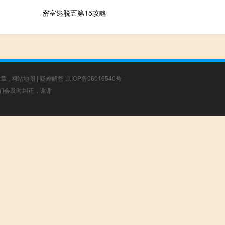
密室逃脱五第15攻略
文章
|
网站地图
|
疑难解答
京ICP备06016540号
，我们会及时纠正，谢谢