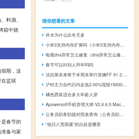
油、料酒、
猜你想看的文章
烤箱中烧
井水为什么比冬天多
小米3支持内存扩展吗（小米3支持内存卡吗）
电视dns异常怎么修复（dns异常怎么修复）
春节可以叫别人拜年吗吗
的假期，这
法拉第未来将于本周末举行首辆FF 91 2.0 Futurist Alliance交付仪式
管在监狱
沪锌主力合约日内走低2.00%现报19930.00元/吨
橘色西装适合多大年龄人穿
Apowersoft手机管理大师 V2.6.6.5 Mac版（Apowersoft手机管理大师 V2.6.6.5 Mac版功能简介）
公务员职务职级对照表查询（公务员职务职级对照表）
子是春节的
“他日八荒雨露”的出处是哪里
的准备与家